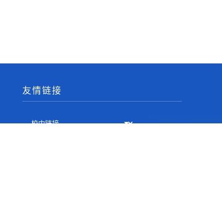
友情链接
相关邮箱
书记邮箱：daizj@njupt.edu.cn
院长邮箱：sy@njupt.edu.cn