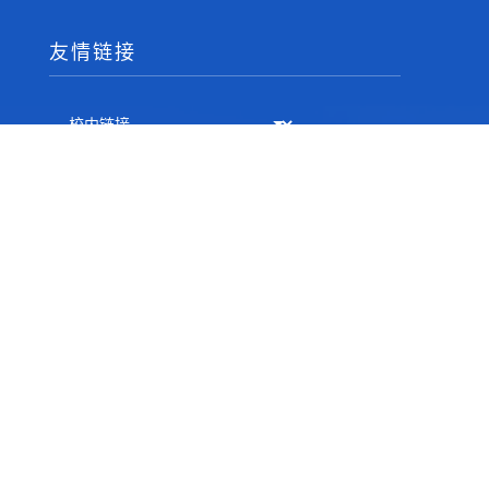
友情链接
相关邮箱
书记邮箱：daizj@njupt.edu.cn
院长邮箱：sy@njupt.edu.cn
监督邮箱：sps@njupt.edu.cn
联系我们
办公地点：南京邮电大学仙林校区文科楼206
通信地址：南京市亚东新城区文苑路9号