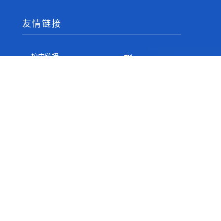
友情链接
相关邮箱
书记邮箱：daizj@njupt.edu.cn
院长邮箱：sy@njupt.edu.cn
监督邮箱：sps@njupt.edu.cn
联系我们
办公地点：南京邮电大学仙林校区文科楼206
通信地址：南京市亚东新城区文苑路9号