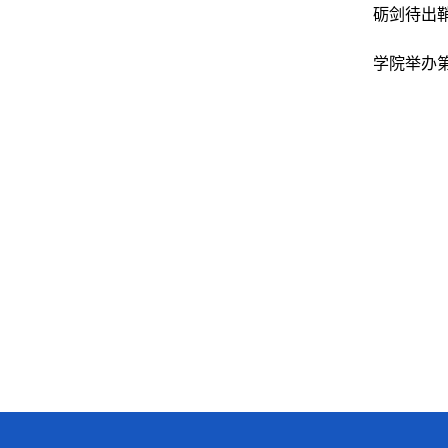
砺剑待出鞘
学院举办第