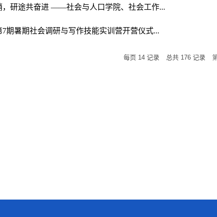
，研途共奋进 ——社会与人口学院、社会工作...
7期暑期社会调研与写作技能实训营开营仪式...
每页
14
记录
总共
176
记录