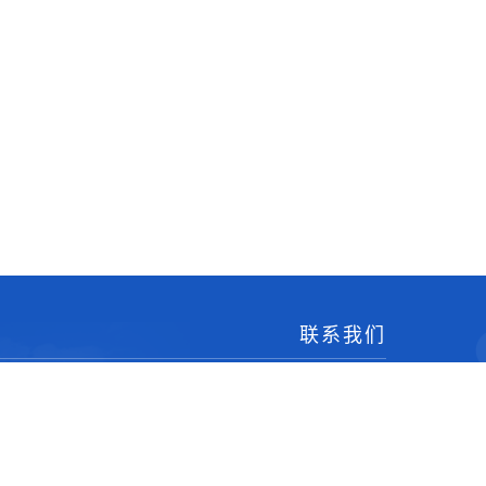
联系我们
办公地点：南京邮电大学仙林校区文科楼206
通信地址：南京市亚东新城区文苑路9号
邮编：210023
电话：86-25-85866902
邮箱：sps@njupt.edu.cn