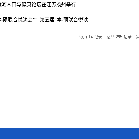
运河人口与健康论坛在江苏扬州举行
本-硕联合悦读会”：第五届“本-硕联合悦读...
每页
14
记录
总共
295
记录