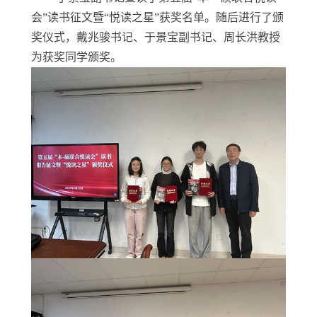
会”读书征文暨“悦读之星”获奖名单。随后进行了颁
奖仪式，戴兆骏书记、于景宝副书记、周长洪教授
为获奖同学颁奖。