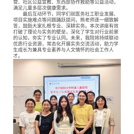
营、社区公益宣教、东西部协作救助等公益活动，
满足儿童多层次健康需求
。
最后
互动环节，同学们
就
医务社工职业发展、
项目实施难点等问题
踊跃
提问，熊老师逐一细致解
答，鼓励
大家
扎根专业、深耕实务。本次
讲座
有效
打破了理论与实务的壁垒，
深化了学生对行业前景
的认知，夯实了专业认同
。未来，我
院
将持续联动
优质行业资源，常态化开展实务交流活动，助力学
生成长为兼具专业素养与人文情怀的社会工作人
才。