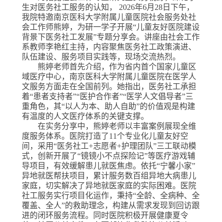
生对医务社工
服务
的认知，
2026年6月28日下午
，
我院特邀南京
医科大学附属儿
童医院社会服务处社
会工作师熊婷，为研一学子开展
“
儿童友好医院建设
背景下医务社工发展
”
专题分享会。讲座由社会工作
系教师李艳红主持，内容聚焦医务社工政策演进、
队伍建设、服务项目实践
等，现场交流热烈
。
熊婷老师
首先介绍，作为省内首个国家儿童区
域医疗中心，南京医科大学附属儿童医院在医学人
文服务方面走在全国前列。她指出，医务社工承担
着
“患者支持者”“医护合作者”“医学人文倡导者”三
重角色，其“以人为本、助人自助”的价值观是构建
有温度的人文医疗体系的关键支撑
。
在实务分享中，熊婷老师以丰富案例展现全维
度服务体系
。医院打造
了
11个专业化儿童友好空
间，采用“医务社工+志愿者+护理团队”三工联动模
式，创新开展
了
“
镜镜
小不点探险记
”等医疗游戏辅
导项目，
有效缓解患儿就医焦虑
。依托
“
宁馨
小家
”
异地就医帮扶项目，累计服务数百组异地大病患儿
家庭，
切实解决了异地就医家庭的实际困难
。医院
社工服务
实行项目化运作，
秉持
“全龄、全病种、全
覆盖、全人”的救助理念，
构建从需求发现到回访跟
进的闭环服务流程
。
同时医院积极
开展健康夏令