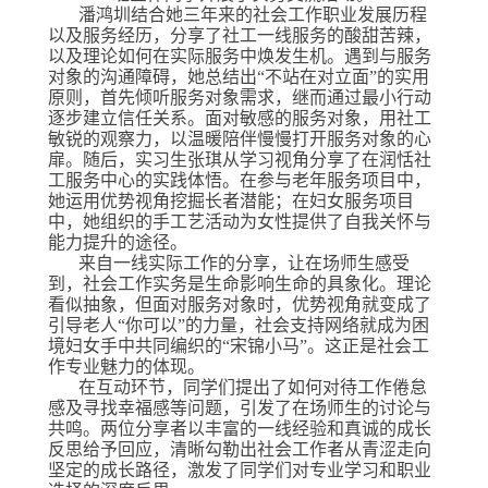
潘鸿圳结合她三年来的社会工作职业发展历程
以及服务经历，
分享了社工一线服务的酸甜苦辣，
以及理论如何在实际服务中焕发生机。
遇到与服务
对象的沟通障碍，她总结出
“不站在对立面”的实用
原则，首先倾听服务对象需求，继而通过最小行动
逐步建立信任关系。面对敏感的服务对象，用社工
敏锐的观察力，以温暖陪伴慢慢打开服务对象的心
扉。
随后，实习生张琪
从学习视角
分享了在润恬社
工服务中心的实践体悟。
在参与老年服务项目中，
她运用优势视角挖掘长者潜能；在妇女服务项目
中，她组织的手工艺活动为女性提供了自我关怀与
能力提升的途径。
来自一线实际工作的分享，让在场师生感受
到，社会工作实务
是生命影响生命的具象化。理论
看似抽象，但面对服务对象时，优势视角就变成了
引导
老人
“
你可以
”
的力量，社会支持网络就成为
困
境妇女
手中共同编织的
“
宋锦小马
”
。
这正是社会工
作专业魅力的体现。
在
互动环节
，
同学们提出了如何对待工作倦怠
感及寻找幸福感等
问题
，
引发了在场师生的
讨论与
共鸣。两位分享者以丰富的一线经验和真诚的成长
反思
给予回应
，清晰勾勒出社会工作者从青涩走向
坚定的成长路径
，激发了同学们对专业学习和职业