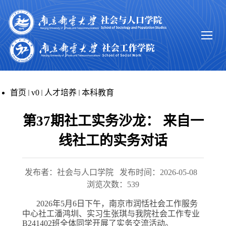
首页
v0
人才培养
本科教育
第37期社工实务沙龙： 来自一
线社工的实务对话
发布者：社会与人口学院
发布时间：2026-05-08
浏览次数：
539
2026
年
5
月
6
日下午，
南京市润恬社会工作服务
中心社工潘鸿圳、实习生张琪与我院社会工作专业
B241402
班全体同学开展了实务交流活动。