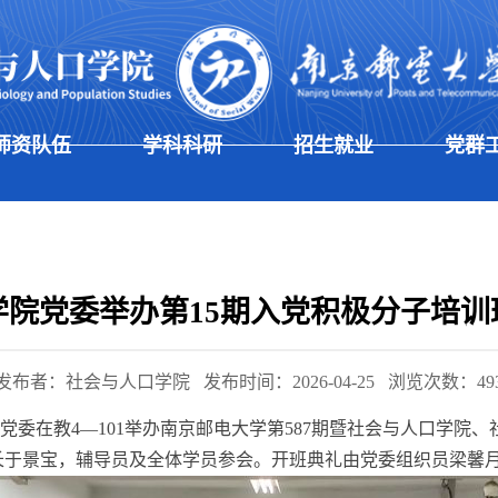
师资队伍
学科科研
招生就业
党群
学院党委举办第15期入党积极分子培训
发布者：社会与人口学院
发布时间：2026-04-25
浏览次数：
49
委在教4—101举办南京邮电大学第587期暨社会与人口学院、
长于景宝，辅导员及全体学员参会。开班典礼由党委组织员梁馨