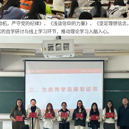
动机，严守党的纪律》
、《浅谈信仰的力量》、《坚定理想信念
富的自学研讨与线上学习环节，推动理论学习入脑入心。