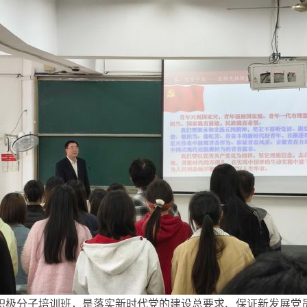
分子培训班，是落实新时代党的建设总要求、保证新发展党员