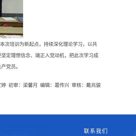
本次培训为新起点，持续深化理论学习，以共
要坚定理想信念、端正入党动机，把此次学习成
共产党员。
宜婷
初审：梁馨月
编辑：葛传兴
审核：戴兆骏
联系我们