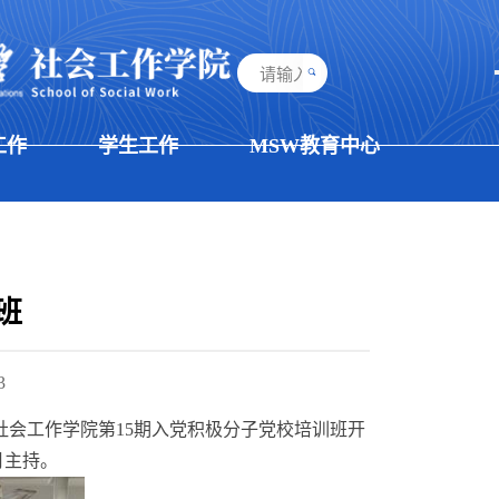
工作
学生工作
MSW教育中心
班
3
社会工作学院第15期入党积极分子党校培训班开
月主持。