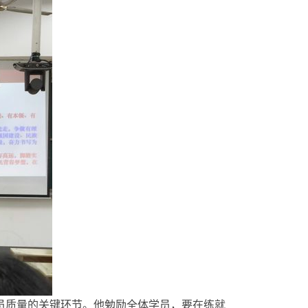
质量的关键环节。他勉励全体学员，要在练就