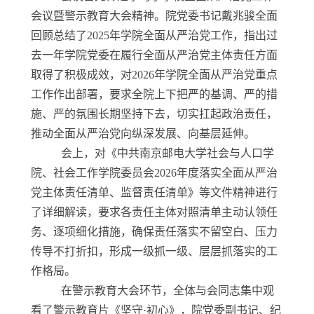
会议暨警示教育大会精神。院党委书记戴兆骏全面
回顾总结了
2025
年学院全面从严治党工作，指出过
去一年学院党委在履行全面从严治党主体责任方面
取得了积极成效，对
2026
年学院全面从严治党重点
工作作出部署，要求全院上下把严的基调、严的措
施、严的氛围长期坚持下去，切实扛起政治责任，
推动全面从严治党向纵深发展、向基层延伸。
会上，对《中共南京邮电大学社会与人口学
院、社会工作学院委员会
2026
年度落实全面从严治
党主体责任清单、监督责任清单》等文件精神进行
了详细解读，要求各责任主体对照清单主动认领任
务、逐项细化措施，确保责任落实不留空白、压力
传导不打折扣，形成一级抓一级、层层抓落实的工
作格局。
在警示教育大会环节，全体与会同志集中观
看了警示教育片《坚守·初心》，院党委副书记、纪