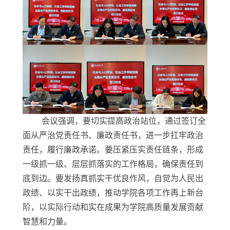
会议强调
，要切实提高政治站位，
通过签订
全
面从严治党
责任书
、廉政责任书
，进一步
扛牢政治
责任，履行廉政承诺
。
要压紧压实责任链条，形成
一级抓一级、层层抓落实的工作格局，确保责任到
底到边。要发扬真抓实干优良作风，自觉为人民出
政绩、以实干出政绩，推动
学院
各项
工作
再上新台
阶，以实际行动和实在成果为
学院
高质量发展贡献
智慧和力量。