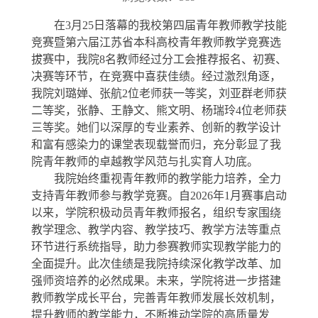
在
3月25日落幕的我校第四届青年教师教学技能
竞赛暨第六届江苏省本科高校青年教师教学竞赛选
拔赛中，我院8名教师经过分工会推荐报名、初赛、
决赛等环节，在竞赛中喜获佳绩。经过激烈角逐，
我院刘璐婵、张航
2位
老师获一等奖，刘亚群老师获
二等奖
，
张静、王静文、熊文明、杨瑞玲
4
位老师获
三等奖。
她们
以深厚的专业素养、创新的教学设计
和富有感染力的课堂表现载誉而归，充分彰显了我
院青年教师的卓越教学风范与扎实育人功底。
我院始终
重视
青年教师
的
教学能力培养，全力
支持青年教师参与教学竞赛。自
2026年1月赛事启动
以来，学院积极动员青年教师报名，组织专家围绕
教学理念、教学内容、教学技巧、教学方法等重点
环节进行系统指导，助力参赛教师实现教学能力的
全面提升。此次佳绩是我院持续深化教学改革、加
强师资培养的必然成果。未来，学院将进一步搭建
教师教学成长平台，完善青年教师发展长效机制，
提升教师的教学能力，不断推动学院的高质量发