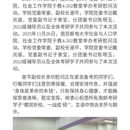
院、社会工作学院于教
4-202
教室举办考研慰问活
动。学校党委常委、副校长谢平，学院党委书记戴
兆骏，党委副书记于景宝，分团委书记陈明玉，
2022
级辅导员以及全体考研学子共同参与了本次活
动。
2025
年
11
月
26
日，南京邮电大学社会与人口学
院、社会工作学院于教
4-202
教室举办考研慰问活
动。学校党委常委、副校长谢平，学院党委书记戴
兆骏，党委副书记于景宝，分团委书记陈明玉，
2022
级辅导员以及全体考研学子共同参与了本次活
动。
谢平副校长亲切慰问正在紧张备考的同学们，
叮嘱同学们注意防寒保暖、合理安排作息，并强调
“身体是革命的本钱”，只有保持身心健康，才能确
保思维清晰、稳定发挥。她衷心祝愿所有南邮考研
学子“蟾宫折桂，一战成‘硕’”，言语中饱含关怀与期
许。