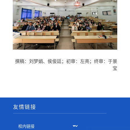
撰稿：刘梦娟、侯俊廷；初审：左亮；终审：于景
宝
友情链接