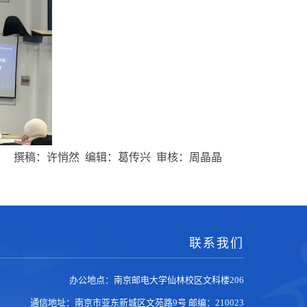
撰稿：许悄然
编辑
：
葛传兴
审
核
：
周晶晶
联系我们
办公地点：南京邮电大学仙林校区文科楼206
通信地址：南京市亚东新城区文苑路9号
邮编：210023