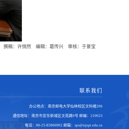
撰稿：许悄然
编辑：葛传兴
审核：于景宝
联系我们
办公地点：南京邮电大学仙林校区文科楼206
通信地址：南京市亚东新城区文苑路9号
邮编：210023
电话：86-25-85866902
邮箱：sps@njupt.edu.cn