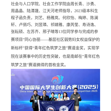
社会与人口学院、社会工作学院由周长青、沙勇、
周晶晶、陆潭晟、江天河老师指导，2023级本科生
程子函负责，刘艺、杨雅岚、何欣怡、梅婷、陈澜
轩、卢俏巧、刘昱璘、祁婧雅、康芮莹、寿诗逸、
张耘硕、左苏齐、邢子晴等13位同学参与完成的参
赛项目“同心协丽
——
基层社区弱势妇女权益保护的
新标杆
”获得“青年红色筑梦之旅”赛道金奖，实现学
院在该赛事中的历史性突破，也是南邮在“青年红色
筑梦之旅”赛道摘得的首枚金奖。