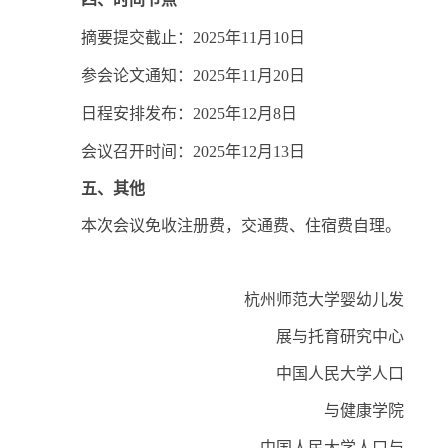
摘要提交截止
：
2025
年
11
月
10
日
参会论文通知
：
2025
年
11
月
20
日
日程安排发布
：
2025
年
12
月
8
日
会议召开时间
：
2025
年
12
月
13
日
五、其他
本次会议免收注册费，
交通
费、住宿费自理。
杭州师范大学
婴幼儿发
展与托育研究中心
中国人民大学人口
与健康学院
中国人民大学人口与