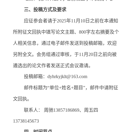
三、投稿方式及要求
应征参会者请于
2025
年
11
月
10
日之前在本通知
所附征文回执中填写论文主题、
800
字左右摘要及个
人相关信息，
通过电子邮件发送到投稿邮箱，
欢迎
另附全文
。
会务组通过审核，于
11
月
20
日之前向被
遴选出的论文作者发送正式会议邀请。
投稿邮箱
：
dyhrkyjklt@163.com
邮件标题为
“
单位
+
姓名
+
题目
”
，邮件中请附征
文回执。
联系人
：
周驰
1
3857186869
、周五四
13738145673
四、时间
节点