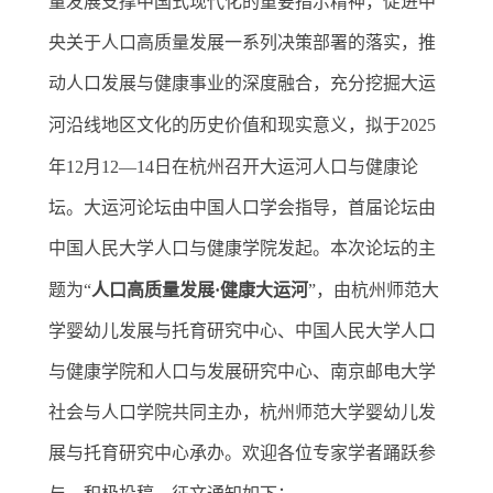
量发展支撑中国式现代化的重要指示精神
，
促进中
央关于人口高质量发展一系列决策部署的落实，
推
动人口发展与健康事业的深度融合，
充分挖掘大运
河
沿线地区
文化的历史价值和现实意义，拟于
2025
年
1
2
月
12
—
1
4
日在杭州召开
大运河人口与健康论
坛
。
大运河论坛由中国人口学会指导，首届论坛由
中国人民大学人口与健康学院发起。
本次论坛的主
题为
“
人口
高质量
发展
·
健康大运河
”
，
由
杭州师范大
学
婴幼儿发展与托育研究中心
、中国人民大学人口
与健康学院
和
人口与发展研究中心、南京邮电大学
社会与人口学院
共同主办，
杭州师范大学
婴幼儿发
展与托育研究中心
承办。欢迎各位专家学者踊跃参