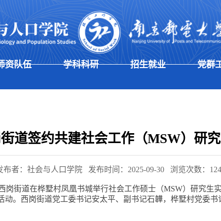
师资队伍
学科科研
招生就业
党群
街道签约共建社会工作（MSW）研
发布者：社会与人口学院
发布时间：2025-09-30
浏览次数：
12
西岗街道在桦墅村凤凰书城举行社会工作硕士（
MSW
）
研究生
活动
。西岗街道党工委书记安太平
、副书记石韡，桦墅村党委书