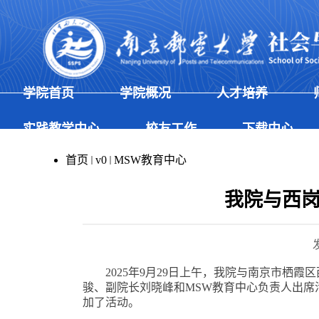
学院首页
学院概况
人才培养
实践教学中心
校友工作
下载中心
首页
v0
MSW教育中心
我院与西岗
2025
年
9
月
29
日上午，我院与南京市栖霞区
骏、副院长刘晓峰
和
MSW
教育中心负责人出席
加
了活动
。