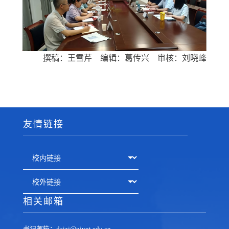
撰稿：王雪芹
编辑：葛传兴
审核：刘晓峰
友情链接
相关邮箱
书记邮箱：daizj@njupt.edu.cn