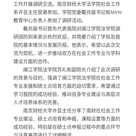
工作开展调研交流
。南京财经大学法学院社会工作
系许芸主任受邀参加
。
学院党委戴兆骏书记和
MSW
教育中心负责人参加了调研活动
。
戴兆骏书记首先代表
我院
对闽江学院
法学院
调
研团的到来表示热烈欢迎，并简要介绍了学校及
我
院的基本情况与发展历程。他表示，希望以此次交
流为契机，进一步推动双方在社会工作
专业
与学科
建设方面的合作。
闽江学院
法学院
苏礼和副院长介绍了此次调研
的背景与目的，强调了闽江学院
法学院
在社会工作
专业发展和硕士点培育方面的迫切需求，希望通过
学习
我院
的
成功
经验，推动自身专业建设与高层次
人才培养体系的完善。
南京财经大学许芸主任分享了南财在社会工作
专业建设、
硕士点培育和申报、
课程设置
等
方面的
成功
经验，特别是在硕士点申报过程中的重点环节
与注意事项进行了详细解读。