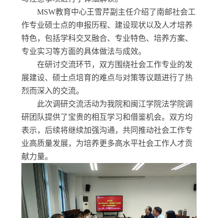
MSW教育中心王雪芹
副主任
介绍了南邮社会工
作专业硕士点的申报历程、建设现状以及人才培养
特色，包括学科交叉融合
、专业特色、培养方案、
专业实习
等方面的具体做法与成效。
在
研讨
交流
环节，双方围绕社会工作专业的发
展
建设
、硕士点培育的难点与对策等议题进行了热
烈而深入的交流。
此次调研
交流活动为我院和闽江学院法学院调
研团队提供了宝贵的相互学习和借鉴机会
。
双
方均
表示，
后续
将继续加强沟通，共同推动社会工作专
业高质量发展，为培养更多高水平社会工作人才贡
献力量。