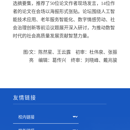
选摘要集，推荐了
50
位论文作者现场发言，
14
位作
者的论文在会场以海报形式张贴。论坛围绕人工智
能技术应用、老年服务智能化、数字情感劳动、社
会治理创新等前沿议题展开深入研讨，为推动数智
时代的社会高质量发展贡献智慧力量。
图
/
文：陈然星、王云露 初审
：杜伟泉、张振
亮
编辑：葛传兴 终审：刘晓峰、戴兆骏
友情链接