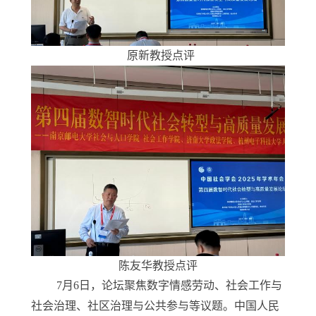
原新教授点评
陈友华教授点评
7
月
6
日，论坛聚焦数
字
情感劳动、社会工作与
社会治理、社区治理与公共参与等议题。
中国人民