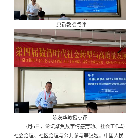
原新教授点评
陈友华教授点评
7
月
6
日，论坛聚焦数
字
情感劳动、社会工作与
社会治理、社区治理与公共参与等议题。
中国人民