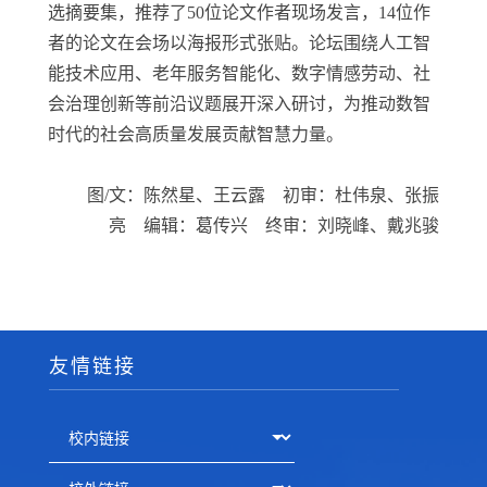
选摘要集，推荐了
50
位论文作者现场发言，
14
位作
者的论文在会场以海报形式张贴。论坛围绕人工智
能技术应用、老年服务智能化、数字情感劳动、社
会治理创新等前沿议题展开深入研讨，为推动数智
时代的社会高质量发展贡献智慧力量。
图
/
文：陈然星、王云露 初审
：杜伟泉、张振
亮
编辑：葛传兴 终审：刘晓峰、戴兆骏
友情链接