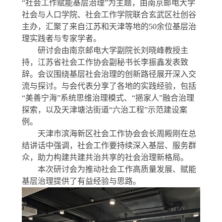
“
社会工作赋能基层治理
”
为主题，由南京邮电大学
社会与人口学院、社会工作学院联合玄武区社创谷
主办，汇聚了来自江苏和天津等地的
50
余位基层治
理实践者与专家学者。
研讨会由南京邮电大学副院长刘晓峰教授主
持，江苏省社会工作协会副秘书长李振鑫发表致
辞。会议围绕基层社会治理的创新路径展开深入交
流与探讨。与会代表分享了各地的实践经验，包括
“美善宁海”系统思维治理模式、“挹家人”融合治理
探索，以及天津塘沽街道
“
六治工程
”
示范建设案
例。
天津市滨海新区社会工作协会会长周殿刚在总
结讲话中强调，社会工作要持续深入基层、服务群
众，助力构建共建共治共享的社会治理新格局。
本次研讨会为推动社会工作高质量发展、赋能
基层治理提供了有益经验与思路。