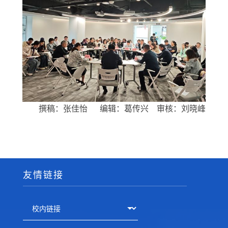
撰稿：张佳怡
编辑：葛传兴
审核：刘晓峰
友情链接