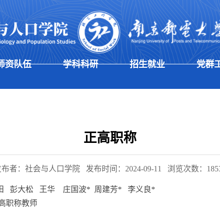
师资队伍
学科科研
招生就业
党群
正高职称
发布者：社会与人口学院
发布时间：2024-09-11
浏览次数：
185
晓田 彭大松 王华
庄国波
*
周建芳
*
李义良*
高职称教师