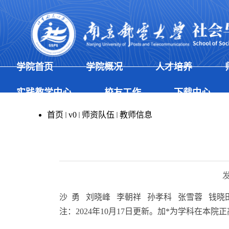
学院首页
学院概况
人才培养
实践教学中心
校友工作
下载中心
首页
v0
师资队伍
教师信息
沙
勇
刘晓峰
李朝祥 孙孝科 张雪蓉 钱
注：2024年10月17日更新。加
*
为学科在本院正