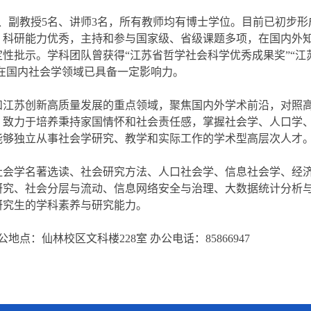
名、副教授
5
名、讲师
3
名，所有教师均有博士学位。目前已初步形
，科研能力优秀，主持
和
参与国家级、省级课题多项，在国内外
定性批示。学科团队曾获得
“江苏省哲学社会科学优秀成果奖”“江
，在国内社会学领域已具备一定影响力。
和江苏创新高质量发展的重点领域，聚焦国内外学术前沿，对照
，致力于培养秉持家国情怀和社会责任感，掌握社会学、人口学
能够独立从事社会学研究、教学和实际工作的学术型高层次人才
社会学名著选读、社会研究方法、人口社会学、信息社会学、经
研究、社会分层与流动、信息网络安全与治理、大数据统计分析
研究生的学科素养与研究能力。
公地点：仙林校区文科楼
228室 办公电话：85866947