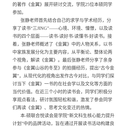
的著作《金翼》展开研讨交流，学院25位本硕同学
参加。
张静老师首先结合自己的求学与学术经历，分
享了读书“三JING”——心境、环境、憧憬，以及读
书的四个层面——读书-读好书-读懂书-好读书。接
着，张静老师概述了《金翼》中的人物关系，以书
中家族发展分化为主要内容，从平衡论、整体论两
个视角，解读《金翼》。最后张静老师分享了亲身
参与《金翼山谷的冬至》的拍摄经历，提出“古今金
翼”，从现代化的视角出发作古今对比，与同学们探
讨当下《金翼》一书的在社会学以及文化等方面的
当代价值。在近三个小时的读书会，同学们积极分
享观点看法，研讨氛围轻松和谐，激发了参会同学
们再读《金翼》、思考文化变迁的热情。
本-硕联合悦读会是学院“新文科生核心能力提升
计划”中的品牌活动，旨在通过开展读书活动构建良