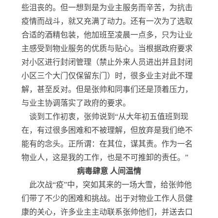
些沮丧的。但一想到是为业主服务而辛苦，为抗击
疫情而战斗，就又充满了动力。还有一次为了选取
合适的酒精包装，他加班至凌晨一点多，只为让业
主感受到物业服务的优质与贴心。当根据政府要求
对小区进行封闭管理（禁止外来人员进出并且封闭
小区三个大门仅保留东门）时，很多业主对此不理
解，甚至反对。但是张帅和同事们还是顶着压力，
与业主协调落实了政府的要求。
谈到工作初衷，张帅说到“从大年初五值班到现
在，有过很多困难和不被理解，但放弃是我们绝不
能有的念头。正所谓：在其位，谋其责。作为一名
物业人，这是我的工作，也是不可推卸的责任。”
病毒肆意 人间温情
此次战“疫”中，突如其来的一场大雪，给张帅他
们带了不少的困难和挑战。出于对物业工作人员健
康的关心，许多业主主动联系张帅他们，并送去口