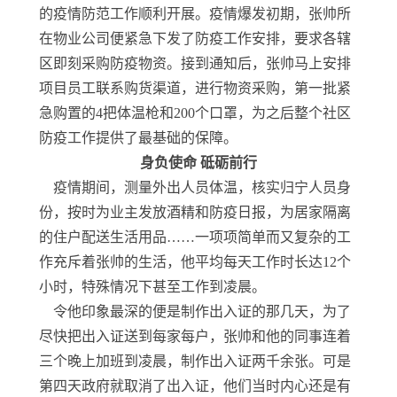
的疫情防范工作顺利开展。疫情爆发初期，张帅所
在物业公司便紧急下发了防疫工作安排，要求各辖
区即刻采购防疫物资。接到通知后，张帅马上安排
项目员工联系购货渠道，进行物资采购，第一批紧
急购置的4把体温枪和200个口罩，为之后整个社区
防疫工作提供了最基础的保障。
身负使命 砥砺前行
疫情期间，测量外出人员体温，核实归宁人员身
份，按时为业主发放酒精和防疫日报，为居家隔离
的住户配送生活用品……一项项简单而又复杂的工
作充斥着张帅的生活，他平均每天工作时长达12个
小时，特殊情况下甚至工作到凌晨。
令他印象最深的便是制作出入证的那几天，为了
尽快把出入证送到每家每户，张帅和他的同事连着
三个晚上加班到凌晨，制作出入证两千余张。可是
第四天政府就取消了出入证，他们当时内心还是有