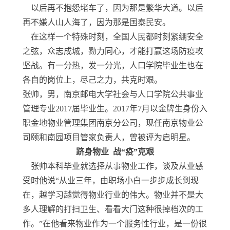
以后再不抱怨堵车了，因为那是繁华大道。以后
再不嫌人山人海了，因为那是国泰民安。
在这样一个特殊时刻，全国人民都时刻紧绷安全
之弦，众志成城，勠力同心，才能打赢这场防疫攻
坚战。有一分热，发一分光，人口学院毕业生也在
各自的岗位上，尽己之力，共克时艰。
张帅，男，南京邮电大学社会与人口学院公共事业
管理专业2017届毕业生。2017年7月以金牌生身份入
职金地物业管理集团南京分公司，现任南京物业公
司颐和南园项目管家负责人，曾被评为启明星。
跻身物业 战“疫”克艰
张帅本科毕业就选择从事物业工作，谈及从业感
受时他说“从业三年，由职场小白一步步成长到现
在，越学习越觉得物业行业的伟大。物业并不是大
多人理解的打扫卫生、看看大门这种很掉档次的工
作。”在他看来物业作为一个服务性行业，是一份很