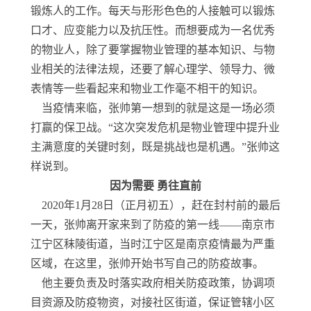
锻炼人的工作。每天与形形色色的人接触可以锻炼
口才、应变能力以及抗压性。而想要成为一名优秀
的物业人，除了要掌握物业管理的基本知识、与物
业相关的法律法规，还要了解心理学、领导力、微
表情等一些看起来和物业工作毫不相干的知识。
当疫情来临，张帅第一想到的就是这是一场必须
打赢的保卫战。“这次突发危机是物业管理中提升业
主满意度的关键时刻，既是挑战也是机遇。”张帅这
样说到。
因为需要 勇往直前
2020年1月28日（正月初五），赶在封村前的最后
一天，张帅离开家来到了防疫的第一线——南京市
江宁区秣陵街道，当时江宁区是南京疫情最为严重
区域，在这里，张帅开始书写自己的防疫故事。
他主要负责及时落实政府相关防疫政策，协调项
目资源及防疫物资，对接社区街道，保证管辖小区