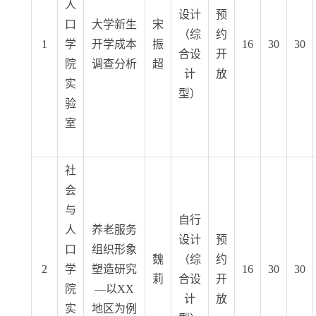
人
设计
预
口
大学新生
宋
（综
约
1
学
开学成本
振
16
30
30
合设
开
院
调查分析
超
计
放
实
型）
验
室
社
会
与
自行
人
养老服务
设计
预
口
组织形象
魏
（综
约
2
学
塑造研究
16
30
30
莉
合设
开
院
—以XX
计
放
实
地区为例