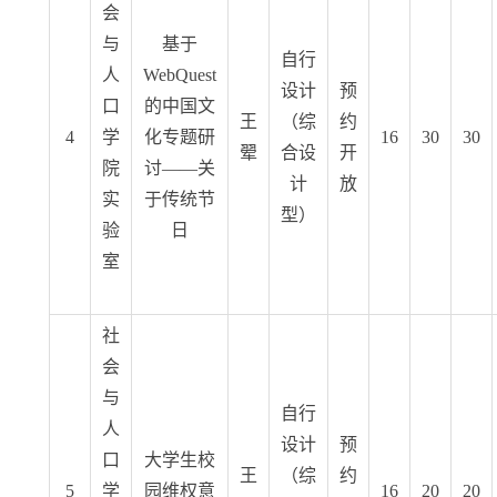
会
与
基于
自行
人
WebQuest
设计
预
口
的中国文
王
（综
约
4
学
化专题研
16
30
30
翚
合设
开
院
讨——关
计
放
实
于传统节
型）
验
日
室
社
会
与
自行
人
设计
预
口
大学生校
王
（综
约
5
学
园维权意
16
20
20