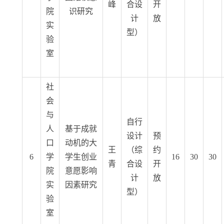
峰
合设
开
院
识研究
计
放
实
型）
验
室
社
会
与
自行
人
基于成就
设计
预
口
动机的大
王
（综
约
6
学
学生创业
16
30
30
青
合设
开
院
意愿影响
计
放
实
因素研究
型）
验
室