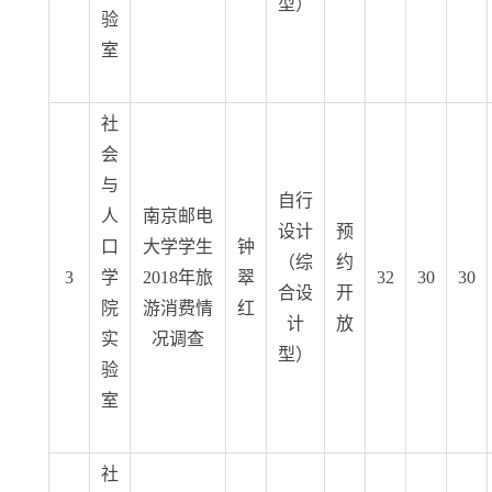
型）
验
室
社
会
与
自行
人
南京邮电
设计
预
口
大学学生
钟
（综
约
3
学
2018年旅
翠
32
30
30
合设
开
院
游消费情
红
计
放
实
况调查
型）
验
室
社