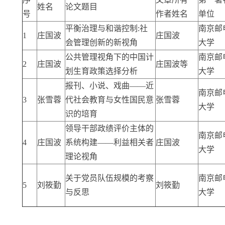
姓名
论文题目
号
作者姓名
单位
平衡治理与和谐控制
:
社
南京邮
1
庄国波
庄国波
会管理创新的新视角
大学
公共管理视角下的中国计
南京邮
2
庄国波
庄国波等
划生育政策选择分析
大学
报刊、小说、戏曲——近
南京邮
3
张雪蓉
代社会教育与女性国民意
张雪蓉
大学
识的培育
领导干部政绩评价主体的
南京邮
4
庄国波
系统构建——利益相关者
庄国波
大学
理论视角
关于党员队伍规模的考察
南京邮
5
刘筱勤
刘筱勤
与反思
大学