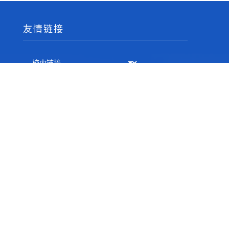
友情链接
相关邮箱
书记邮箱：daizj@njupt.edu.cn
院长邮箱：sy@njupt.edu.cn
监督邮箱：sps@njupt.edu.cn
联系我们
办公地点：南京邮电大学仙林校区文科楼206